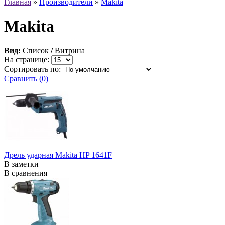
Главная
»
Производители
»
Makita
Makita
Вид:
Список
/
Витрина
На странице:
Сортировать по:
Сравнить (0)
Дрель ударная Makita HP 1641F
В заметки
В сравнения