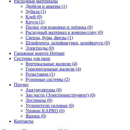
Расходные материалы
Дюбеля и анкеры (1)
Зубила (1)
Клей (0)
Круги (1)
Пилки для ножовки и лобзика (0)
Расходный материал к компрессору (0)
Сверла, буры, фрезы (1)
Шлифлента, шлифшкурки, шлифкруги (0)
Электроды (0)
Гаражные ворота Herman
Системы для окон
Вертикальные жалюзи (4)
Горизонтальные жалюзи (4)
Рольставни (1)
Рулонные системы (2)
Прочее
Аккумуляторы (0)
Зап.части (Электроинструмент) (0)
Лестницы (0)
Удлинители силовые (0)
Уровни KAPRO (0)
Ящики (0)
Контакты